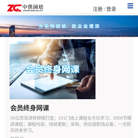
注册
/
登录
会员终身网课
26位资深讲师倾情打造；101门线上课程全方位学习；3500节精
讲课程；课程内容，持续更新；采购、供应链职场必备；一次购
买终身学习。