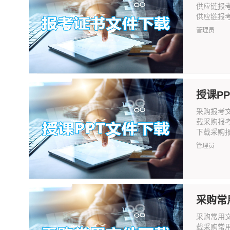
供应链报
供应链报
管理员
授课P
采购报考
载采购报
下载采购报
管理员
采购常
采购常用
载采购常