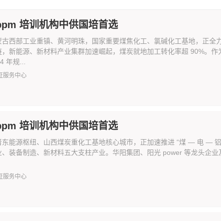
cppm 培训机构中供国培首选
蒙古西部工业重镇、黄河明珠，国家重要煤焦化工、氯碱化工基地，正全力
链，新能源、新材料产业集群加速崛起，煤炭就地加工转化率超 90%。
 年规...
证服务中心
cppm 培训机构中供国培首选
东能源枢纽、山西煤炭重化工基地核心城市，正加速推进 “煤 — 电 — 铝 
业、装备制造、新材料五大支柱产业。华阳集团、阳光 power 等龙头
证服务中心