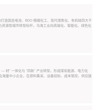
打造固态电池、BDO 精细化工、现代煤焦化、有机硅四大千
作为资源型城市转型标杆，乌海工业向高端化、智能化、绿色化
— 材” 一体化与 “四新” 产业转型，形成煤炭能源、电力化
企业及海量中小企业，在原料集采、设备招标、成本管控、供应链