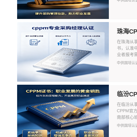
中供国培认
珠海C
在珠海从
书，认准
业者报考需
中供国培认
临汾C
在临汾从
CPPM
南部核心城
中供国培认