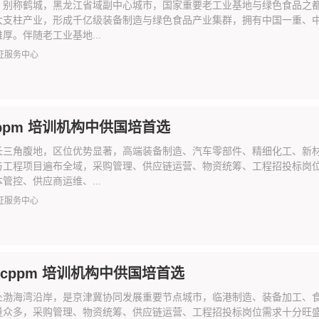
，别称鹤城，黑龙江省域副中心城市，国家重要老工业基地与绿色食品之
大支柱产业，形成千亿级装备制造与绿色食品产业集群，拥有中国一重、
厚。伴随老工业基地...
证服务中心
cppm 培训机构中供国培首选
长三角腹地，区位优势显著，高端装备制造、汽车零部件、精细化工、新
与工程项目遍布全域，采购管理、供应链运营、物资统筹、工程招投标岗
管控、供应商运维、...
证服务中心
 cppm 培训机构中供国培首选
处渤海湾沿岸，是京津冀协同发展重要节点城市，临港制造、装备加工、
量众多，采购管理、物资统筹、供应链运营、工程招投标岗位需求十分旺