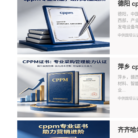
德阳 
德阳，中
西部，产业
发电设备年产
中供国培认
萍乡 
萍乡，赣西
材料、智
业...
中供国培认
齐齐哈