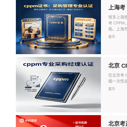
上海考
很多上海
考 CPP
报。上海市面
嘉华
北京 
在北京考 
细一次性说
嘉华
北京考