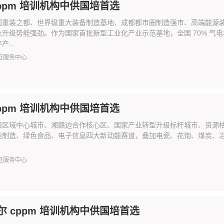
cppm 培训机构中供国培首选
国重装之都、世界级重大装备制造基地、成都都市圈制造强市、高端能源
升级势能强劲。作为国家首批新型工业化产业示范基地，全国 70% 气电机组
...
证服务中心
cppm 培训机构中供国培首选
区域中心城市、湘赣边合作核心区、国家产业转型升级标杆城市、资源枯竭型城市转
能制造、绿色食品、电子信息四大新动能赛道，叠加电瓷、花炮、煤炭、冶金
证服务中心
尔 cppm 培训机构中供国培首选