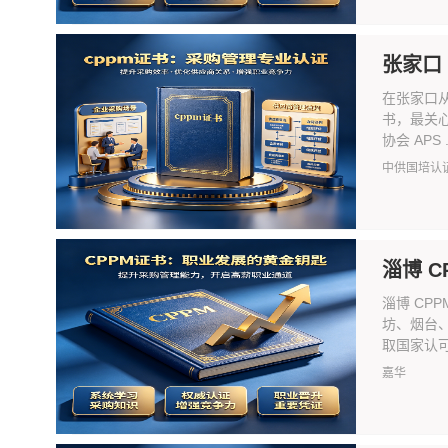
张家口
在张家口
书，最关心
协会 APS .
中供国培认
淄博 
淄博 CP
坊、烟台
取国家认可、
嘉华