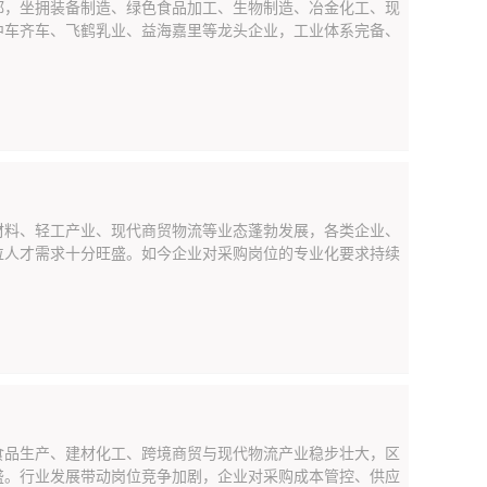
都，坐拥装备制造、绿色食品加工、生物制造、冶金化工、现
中车齐车、飞鹤乳业、益海嘉里等龙头企业，工业体系完备、
材料、轻工产业、现代商贸物流等业态蓬勃发展，各类企业、
位人才需求十分旺盛。如今企业对采购岗位的专业化要求持续
食品生产、建材化工、跨境商贸与现代物流产业稳步壮大，区
盛。行业发展带动岗位竞争加剧，企业对采购成本管控、供应