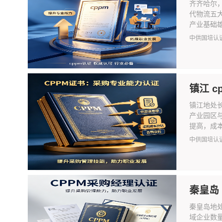
齐齐哈尔
代物流五
产业基础雄
中供国培认
镇江 
镇江地处
产业园区
提高，成本
中供国培认
秦皇岛
秦皇岛地
域企业数