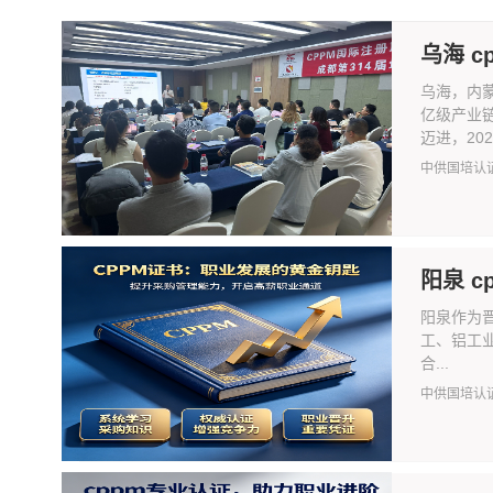
乌海 
乌海，内
亿级产业
迈进，2024
中供国培认
阳泉 
阳泉作为晋
工、铝工
合...
中供国培认