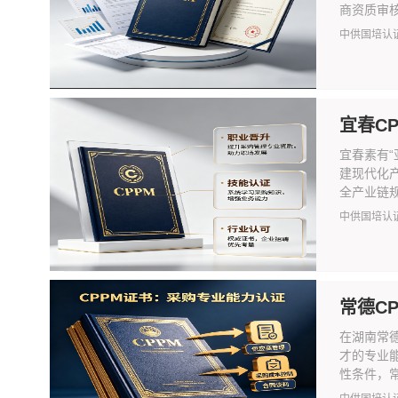
商资质审核
中供国培认
宜春C
宜春素有
建现代化
全产业链规
中供国培认
常德C
在湖南常
才的专业
性条件，常