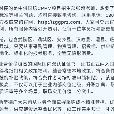
对接的是中供国培CPPM项目招生部张超老师，想要了
标准等相关问题，均可直接致电咨询，联系电话：
130
方权威查询官网：
http://zggprz.com
，大家可登录
例，所有服务内容公开透明，让每一位学员报考都更
域，包含武陵区、鼎城区、安乡县、汉寿县、澧县、
县城，只要从事采购管理、物资管理、招投标、供应
地化、标准化的报考服务，全程无隐形消费。
行业含金量极高的国际国内双认证证书，证书正式纳入
得税抵扣相关政策福利。结合常德本地政策，符合条
技能补贴政策，符合条件者可按标准申领补贴）。该
极高，不仅可以用于企业内部岗位定级、升职加薪、
质评审等多个场景，职场实用价值十分突出。
帮助常德广大采购从业者全面掌握采购成本精准管控、
运营、供应链资源整合优化等一线工作实用知识，补