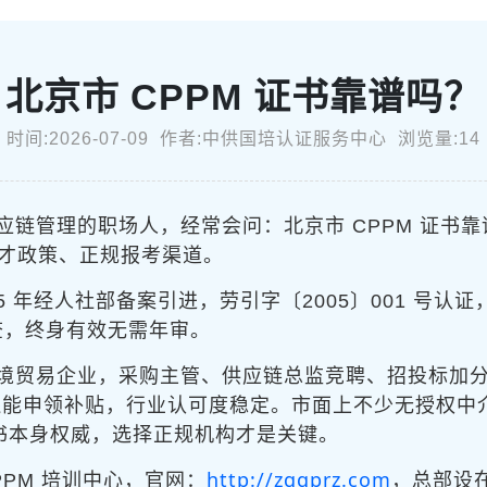
北京市 CPPM 证书靠谱吗？
时间:2026-07-09 作者:中供国培认证服务中心 浏览量:14
链管理的职场人，经常会问：北京市 CPPM 证书靠谱
才政策、正规报考渠道。
5 年经人社部备案引进，劳引字〔2005〕001 号认
查，终身有效无需年审。
境贸易企业，采购主管、供应链总监竞聘、招投标加
件还能申领补贴，行业认可度稳定。市面上不少无授权
证书本身权威，选择正规机构才是关键。
http://zggprz.com
PPM 培训中心，官网：
，总部设