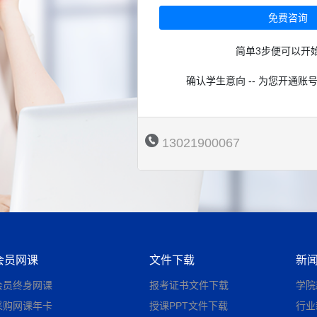
免费咨询
简单3步便可以开
确认学生意向 -- 为您开通账号
13021900067
会员网课
文件下载
新
会员终身网课
报考证书文件下载
学院
采购网课年卡
授课PPT文件下载
行业