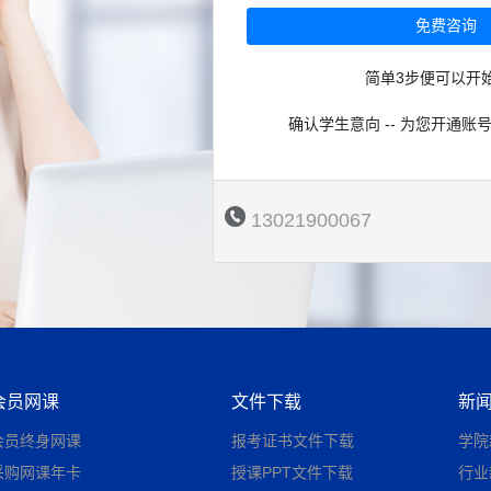
免费咨询
简单3步便可以开
确认学生意向 -- 为您开通账号
13021900067
会员网课
文件下载
新
会员终身网课
报考证书文件下载
学院
采购网课年卡
授课PPT文件下载
行业